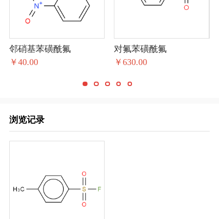
邻硝基苯磺酰氟
对氟苯磺酰氟
间
￥40.00
￥630.00
需
浏览记录