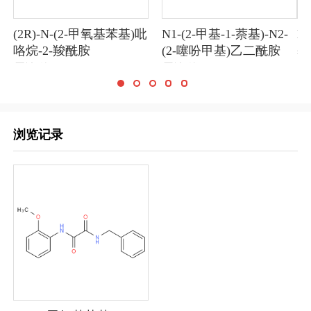
(2R)-N-(2-甲氧基苯基)吡
N1-(2-甲基-1-萘基)-N2-
N
咯烷-2-羧酰胺
(2-噻吩甲基)乙二酰胺
基
需询价
需询价
需
浏览记录