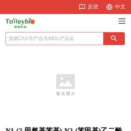
反馈
中文
N1-(2-甲氧基苯基)-N2-(苯甲基)乙二酰