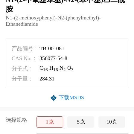
胺
N1-​(2-​methoxyphenyl)​-​N2-​(phenylmethyl)​-
Ethanediamide
TB-001081
产品编号：
356077-54-8
CAS No.：
C
H
N
O
分子式：
1
6
1
6
2
3
284.31
分子量：
下载MSDS
选择规格
1克
5克
10克