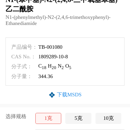
乙二酰胺
N1-​(phenylmethyl)​-​N2-​(2,​4,​6-​trimethoxyphenyl)​-
Ethanediamide
TB-001080
产品编号：
1809289-10-8
CAS No.：
C
H
N
O
分子式：
1
8
2
0
2
5
344.36
分子量：
下载MSDS
选择规格
1克
5克
10克