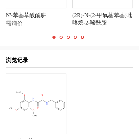
N'-苯基草酸酰肼
(2R)-N-(2-甲氧基苯基)吡
(
咯烷-2-羧酰胺
烷
需询价
需询价
需
浏览记录